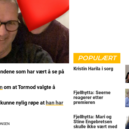
POPULÆRT
Kristin Harila i sorg
øndene som har vært å se på
n
om at Tormod valgte å
Fjellhytta: Seerne
reagerer etter
 kunne nylig røpe at
han har
premieren
Fjellhytta: Mari og
Stine Engebretsen
skulle ikke vært med