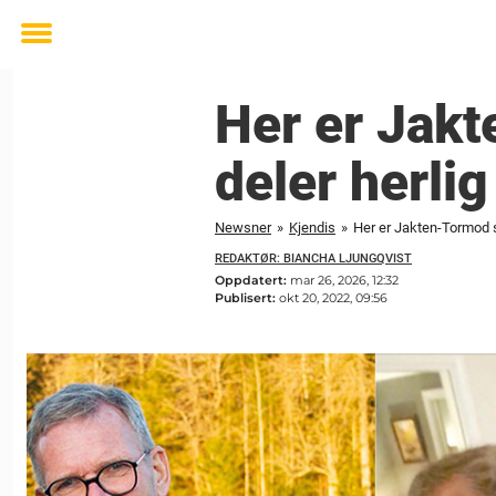
Toggle
menu
Her er Jakt
deler herli
Newsner
»
Kjendis
»
Her er Jakten-Tormod s
REDAKTØR: BIANCHA LJUNGQVIST
Oppdatert:
mar 26, 2026, 12:32
Publisert:
okt 20, 2022, 09:56