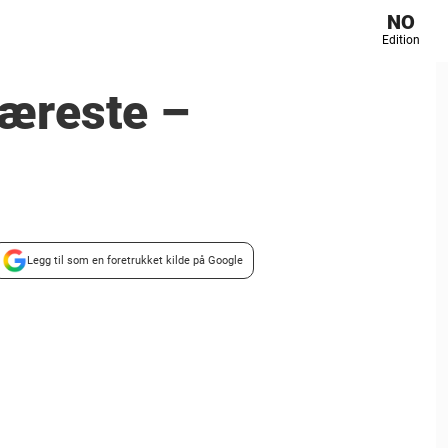
NO
Edition
jæreste –
Legg til som en foretrukket kilde på Google