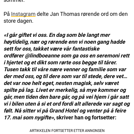
På
Instagram
delte Jan Thomas rørende ord om den
store dagen.
«I går giftet vi oss. En dag som ble langt mer
høytidelig, nær og rørende enn vi noen gang hadde
sett for oss, takket være vår fantastiske
ordfører @lindboeanne som ga oss en seremoni rett
i hjertet og et dikt som rørte oss begge til tårer.
Tusen takk til våre nære venner og familie som var
der med oss, og til dere som var til stede, dere vet…
det var noe helt eget, nesten magisk, selv været
spilte på lag. Livet er merkelig, så mye kommer og
går, men tiden den bare går, og på vei hjem i går satt
vi i bilen uten å si et ord fordi alt allerede var sagt og
følt. Nå sitter vi på Grand Hotel og venter på å feire
17. mai som nygifte»
, skriver han og fortsetter: