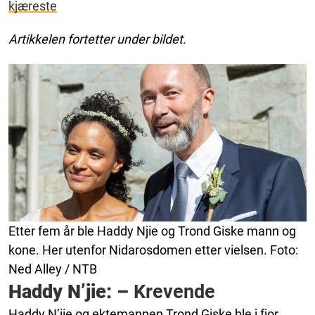
kjæreste
Artikkelen fortetter under bildet.
Etter fem år ble Haddy Njie og Trond Giske mann og
kone. Her utenfor Nidarosdomen etter vielsen. Foto:
Ned Alley / NTB
Haddy N’jie: –
Krevende
Haddy N’jie og ektemannen Trond Giske ble i fjor