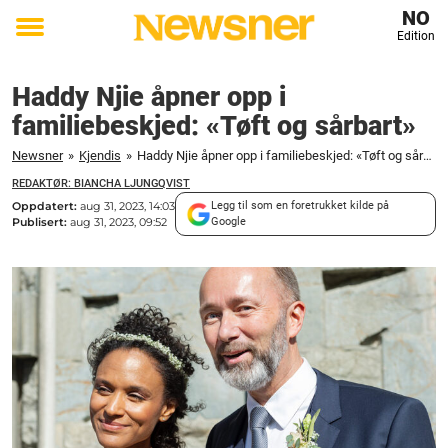
NO
Edition
Toggle
menu
Haddy Njie åpner opp i
familiebeskjed: «Tøft og sårbart»
Newsner
»
Kjendis
»
Haddy Njie åpner opp i familiebeskjed: «Tøft og sårbart»
REDAKTØR: BIANCHA LJUNGQVIST
Oppdatert:
aug 31, 2023, 14:03
Legg til som en foretrukket kilde på
Publisert:
aug 31, 2023, 09:52
Google