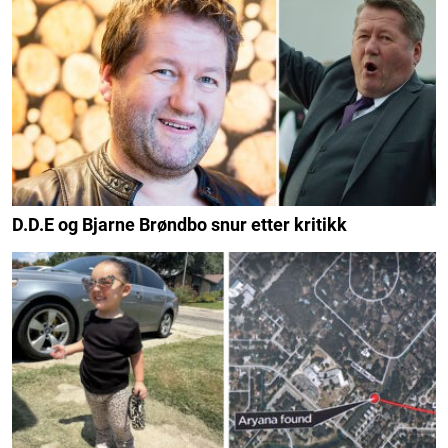
D.D.E og Bjarne Brøndbo snur etter kritikk