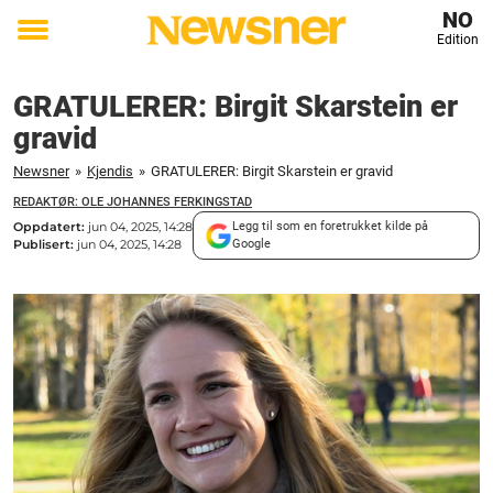
NO
Edition
Toggle
menu
GRATULERER: Birgit Skarstein er
gravid
Newsner
»
Kjendis
»
GRATULERER: Birgit Skarstein er gravid
REDAKTØR: OLE JOHANNES FERKINGSTAD
Oppdatert:
jun 04, 2025, 14:28
Legg til som en foretrukket kilde på
Publisert:
jun 04, 2025, 14:28
Google