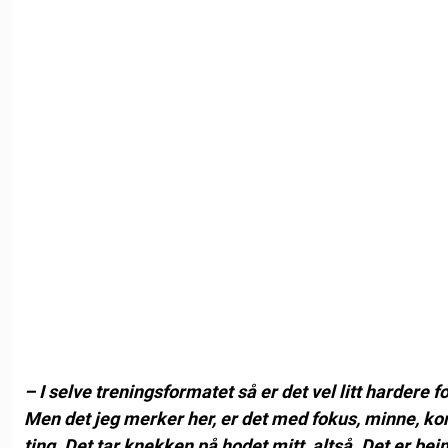
– I selve treningsformatet så er det vel litt hardere f
Men det jeg merker her, er det med fokus, minne, ko
ting. Det tar knekken på hodet mitt, altså. Det er bein