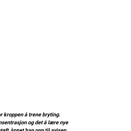
or kroppen å trene bryting.
nsentrasjon og det å lære nye
tøft
, åpnet han opp til avisen.