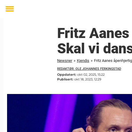
Toggle
menu
Fritz Aanes
Skal vi dan
Newsner
»
Kjendis
»
Fritz Aanes åpenhjerti
REDAKTØR: OLE JOHANNES FERKINGSTAD
Oppdatert:
okt 02, 2025, 15:22
Publisert:
okt 18, 2023, 12:29