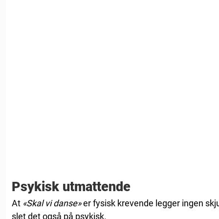
Psykisk utmattende
At
«Skal vi danse»
er fysisk krevende legger ingen skj
slet det også på psykisk.