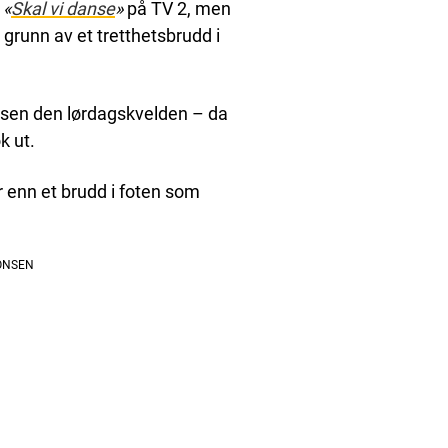
i
«
Skal vi danse
»
på TV 2, men
grunn av et tretthetsbrudd i
nsen den lørdagskvelden – da
k ut.
 enn et brudd i foten som