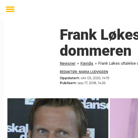
Toggle
menu
Frank Løkes
dommeren
Newsner
»
Kjendis
»
Frank Løkes uttalelse
REDAKTØR: MARIA LUDVIGSEN
Oppdatert:
okt 03, 2025, 14:19
Publisert:
sep 17, 2018, 14:26