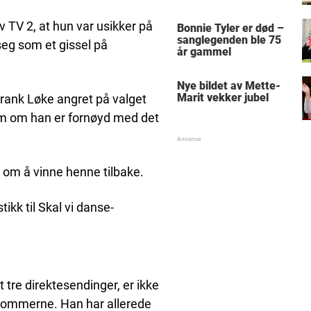
v TV 2, at hun var usikker på
Bonnie Tyler er død –
sanglegenden ble 75
seg som et gissel på
år gammel
Nye bildet av Mette-
Marit vekker jubel
t Frank Løke angret på valget
som om han er fornøyd med det
p om å vinne henne tilbake.
ikk til Skal vi danse-
 tre direktesendinger, er ikke
dommerne. Han har allerede