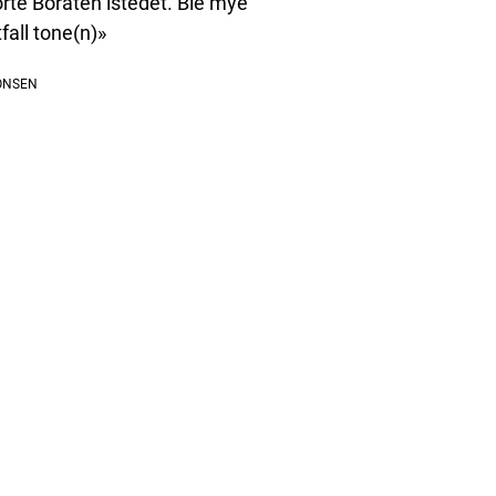
ørte Boraten istedet. Ble mye
fall tone(n)»