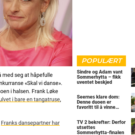
POPULÆRT
Sindre og Adam vant
 få med seg at håpefulle
Sommerhytta – fikk
uventet beskjed
onkurranse «Skal vi danse».
oen i halsen. Frank Løke
Seernes klare dom:
ulvet i bare en tangatruse
,
Denne duoen er
favoritt til å vinne
Sommerhytta
TV 2 bekrefter: Derfor
g
Franks dansepartner har
utsettes
Sommerhytta-finalen