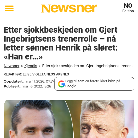
NO
Edition
Toggle
menu
Etter sjokkbeskjeden om Gjert
Ingebrigtsens trenerrolle – nå
letter sønnen Henrik på sløret:
«Han er…»
Newsner
»
Kjendis
»
Etter sjokkbeskjeden om Gjert Ingebrigtsens trenerrolle - nå letter sønnen Henrik på sløret: "Han er..."
REDAKTØR: ELISE VIOLETA NESS AKSNES
Oppdatert:
mar 11, 2026, 07:57
Legg til som en foretrukket kilde på
Publisert:
mar 16, 2022, 13:26
Google