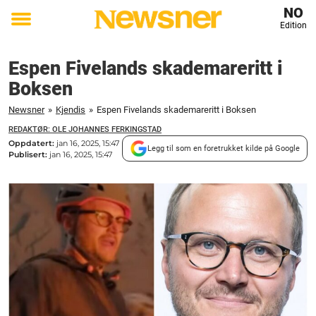
NO
Edition
Toggle
menu
Espen Fivelands skademareritt i
Boksen
Newsner
»
Kjendis
»
Espen Fivelands skademareritt i Boksen
REDAKTØR: OLE JOHANNES FERKINGSTAD
Oppdatert:
jan 16, 2025, 15:47
Legg til som en foretrukket kilde på Google
Publisert:
jan 16, 2025, 15:47