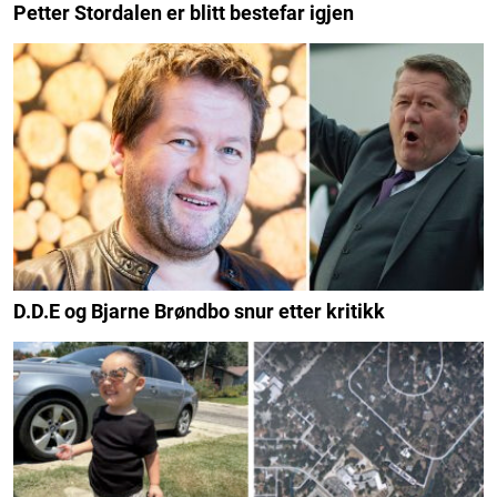
Petter Stordalen er blitt bestefar igjen
D.D.E og Bjarne Brøndbo snur etter kritikk