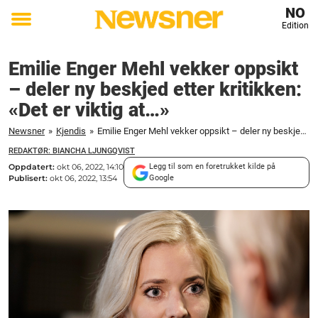
NO
Edition
Toggle
menu
Emilie Enger Mehl vekker oppsikt
– deler ny beskjed etter kritikken:
«Det er viktig at…»
Newsner
»
Kjendis
»
Emilie Enger Mehl vekker oppsikt – deler ny beskjed etter kritikken: «Det er viktig at…»
REDAKTØR: BIANCHA LJUNGQVIST
Oppdatert:
okt 06, 2022, 14:10
Legg til som en foretrukket kilde på
Publisert:
okt 06, 2022, 13:54
Google