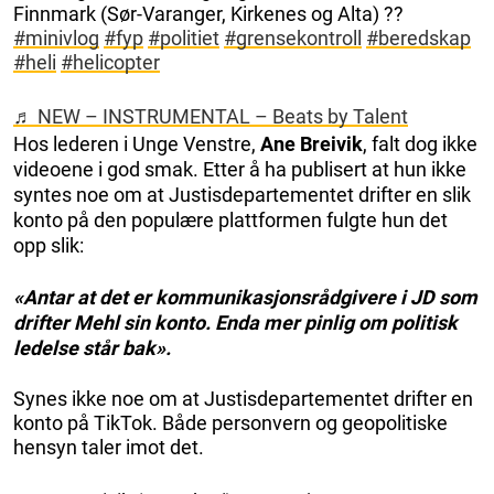
Finnmark (Sør-Varanger, Kirkenes og Alta) ??
#minivlog
#fyp
#politiet
#grensekontroll
#beredskap
#heli
#helicopter
♬ NEW – INSTRUMENTAL – Beats by Talent
Hos lederen i Unge Venstre,
Ane Breivik
, falt dog ikke
videoene i god smak. Etter å ha publisert at hun ikke
syntes noe om at Justisdepartementet drifter en slik
konto på den populære plattformen fulgte hun det
opp slik:
«Antar at det er kommunikasjonsrådgivere i JD som
drifter Mehl sin konto. Enda mer pinlig om politisk
ledelse står bak».
Synes ikke noe om at Justisdepartementet drifter en
konto på TikTok. Både personvern og geopolitiske
hensyn taler imot det.