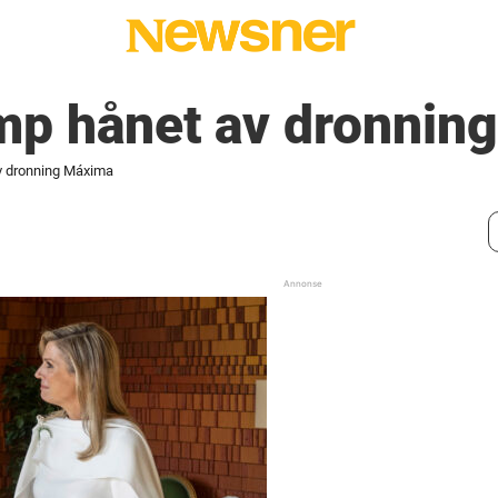
mp hånet av dronnin
v dronning Máxima