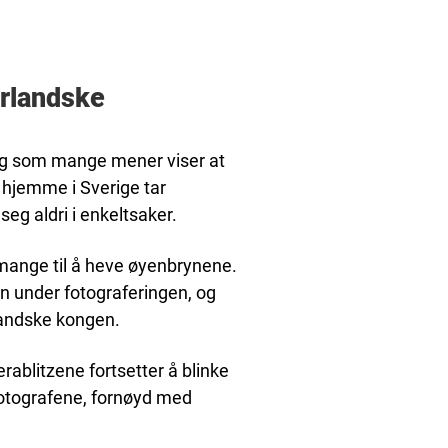
rlandske
og som mange mener viser at
 hjemme i Sverige tar
eg aldri i enkeltsaker.
k mange til å heve øyenbrynene.
n under fotograferingen, og
landske kongen.
ablitzene fortsetter å blinke
fotografene, fornøyd med