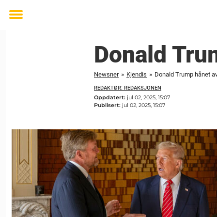
Toggle
menu
Donald Tru
Newsner
»
Kjendis
»
Donald Trump hånet a
REDAKTØR: REDAKSJONEN
Oppdatert:
jul 02, 2025, 15:07
Publisert:
jul 02, 2025, 15:07