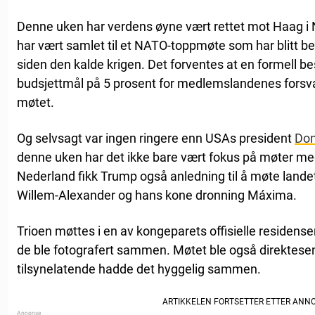
Denne uken har verdens øyne vært rettet mot Haag i 
har vært samlet til et NATO-toppmøte som har blitt be
siden den kalde krigen. Det forventes at en formell be
budsjettmål på 5 prosent for medlemslandenes forsvars
møtet.
Og selvsagt var ingen ringere enn USAs president
Don
denne uken har det ikke bare vært fokus på møter me
Nederland fikk Trump også anledning til å møte land
Willem-Alexander og hans kone dronning Máxima.
Trioen møttes i en av kongeparets offisielle residense
de ble fotografert sammen. Møtet ble også direktesend
tilsynelatende hadde det hyggelig sammen.