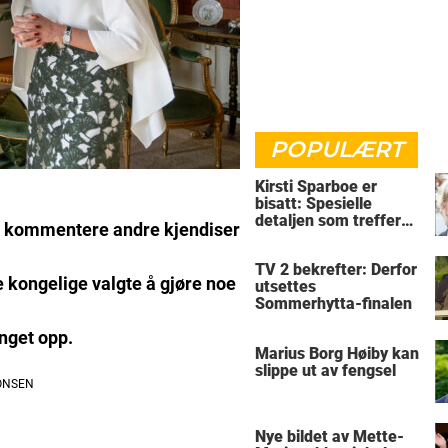
POPULÆRT
Kirsti Sparboe er
bisatt: Spesielle
detaljen som treffer
 å kommentere andre kjendiser
rett i hjertet
TV 2 bekrefter: Derfor
 kongelige valgte å gjøre noe
utsettes
Sommerhytta-finalen
nget opp.
Marius Borg Høiby kan
slippe ut av fengsel
Nye bildet av Mette-