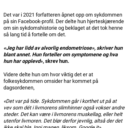
Det var i 2021 forfatteren åpnet opp om sykdommen
på sin Facebook-profil. Der delte hun hjerteskjærende
om sin sykdomshistorie og beklaget at det tok henne
så lang tid å fortelle om det.
«Jeg har lidd av alvorlig endometriose», skriver hun
blant annet. Hun forteller om symptomene og hva
hun har opplevd
», skrev hun.
Videre delte hun om hvor viktig det er at
folkesykdommen omsider har kommet på
dagsordenen,
«Det var på tide. Sykdommen går i korthet ut på at
vev som dét i livmorens slimhinner også vokser andre
steder. Det kan være i livmorens muskellag, eller helt
utenfor livmoren. Det blør derfor jevnlig, altså der det
ikke skal blø. Inni magen, liksom. Google it».