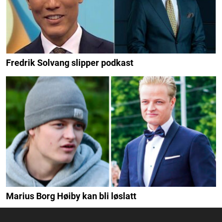
Fredrik Solvang slipper podkast
Marius Borg Høiby kan bli løslatt