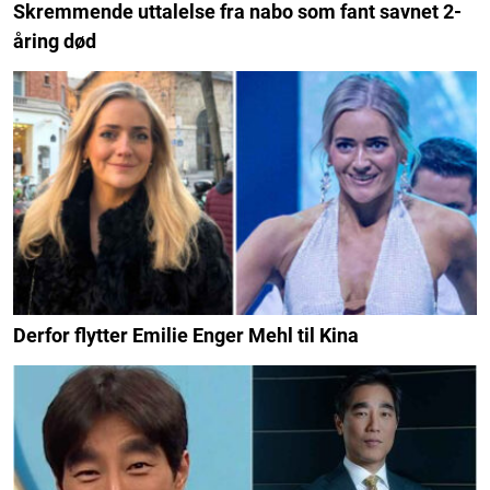
Skremmende uttalelse fra nabo som fant savnet 2-
åring død
Derfor flytter Emilie Enger Mehl til Kina