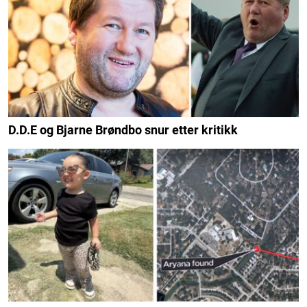
D.D.E og Bjarne Brøndbo snur etter kritikk