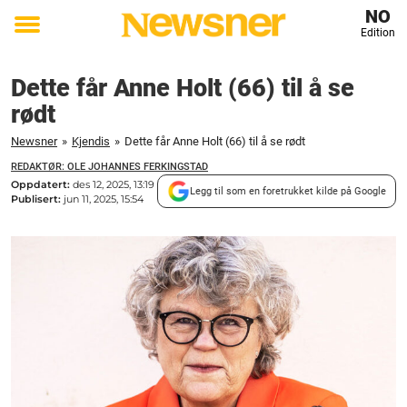
NO
Edition
Toggle
menu
Dette får Anne Holt (66) til å se
rødt
Newsner
»
Kjendis
»
Dette får Anne Holt (66) til å se rødt
REDAKTØR: OLE JOHANNES FERKINGSTAD
Oppdatert:
des 12, 2025, 13:19
Legg til som en foretrukket kilde på Google
Publisert:
jun 11, 2025, 15:54