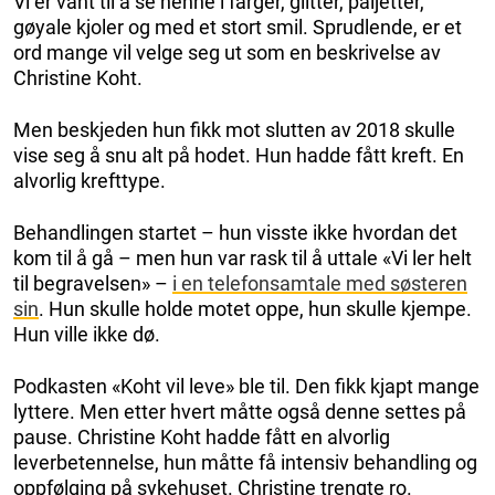
Vi er vant til å se henne i farger, glitter, paljetter,
gøyale kjoler og med et stort smil. Sprudlende, er et
ord mange vil velge seg ut som en beskrivelse av
Christine Koht.
Men beskjeden hun fikk mot slutten av 2018 skulle
vise seg å snu alt på hodet. Hun hadde fått kreft. En
alvorlig krefttype.
Behandlingen startet – hun visste ikke hvordan det
kom til å gå – men hun var rask til å uttale «Vi ler helt
til begravelsen» –
i en telefonsamtale med søsteren
sin
. Hun skulle holde motet oppe, hun skulle kjempe.
Hun ville ikke dø.
Podkasten «Koht vil leve» ble til. Den fikk kjapt mange
lyttere. Men etter hvert måtte også denne settes på
pause. Christine Koht hadde fått en alvorlig
leverbetennelse, hun måtte få intensiv behandling og
oppfølging på sykehuset. Christine trengte ro.