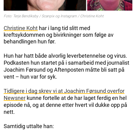
Foto: Terje Bendiksby / Scanpix og Instagram / Christine Koht
Christine Koht
har i lang tid slitt med
kreftsykdommen og bivirkninger som følge av
behandlingen hun før.
Hun har hatt både alvorlig leverbetennelse og virus.
Podkasten hun startet på i samarbeid med journalist
Joachim Førsund og Aftenposten måtte bli satt på
vent – hun var for syk.
Tidligere i dag skrev vi at Joachim Førsund overfor
Newsner
kunne fortelle at de har laget ferdig en hel
episode nå, og at denne etter hvert vil dukke opp på
nett.
Samtidig uttalte han: