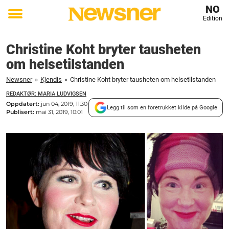
NO
Edition
Toggle
menu
Christine Koht bryter tausheten
om helsetilstanden
Newsner
»
Kjendis
»
Christine Koht bryter tausheten om helsetilstanden
REDAKTØR: MARIA LUDVIGSEN
Oppdatert:
jun 04, 2019, 11:30
Legg til som en foretrukket kilde på Google
Publisert:
mai 31, 2019, 10:01