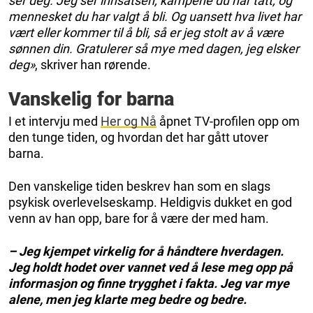
ser deg. Jeg ser innsatsen, kampene du har tatt, og
mennesket du har valgt å bli. Og uansett hva livet har
vært eller kommer til å bli, så er jeg stolt av å være
sønnen din. Gratulerer så mye med dagen, jeg elsker
deg»
, skriver han rørende.
Vanskelig for barna
I et intervju med
Her og Nå
åpnet TV-profilen opp om
den tunge tiden, og hvordan det har gått utover
barna.
Den vanskelige tiden beskrev han som en slags
psykisk overlevelseskamp. Heldigvis dukket en god
venn av han opp, bare for å være der med ham.
– Jeg kjempet virkelig for å håndtere hverdagen.
Jeg holdt hodet over vannet ved å lese meg opp på
informasjon og finne trygghet i fakta. Jeg var mye
alene, men jeg klarte meg bedre og bedre.