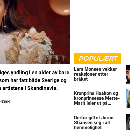
POPULÆRT
Lars Monsen vekker
ges yndling i en alder av bare
reaksjoner etter
bråket
 som har fått både Sverige og
 artistene i Skandinavia.
Kronprins Haakon og
kronprinsesse Mette-
Marit leier ut på
Skaugum
Derfor giftet Jorun
Stiansen seg i all
hemmelighet