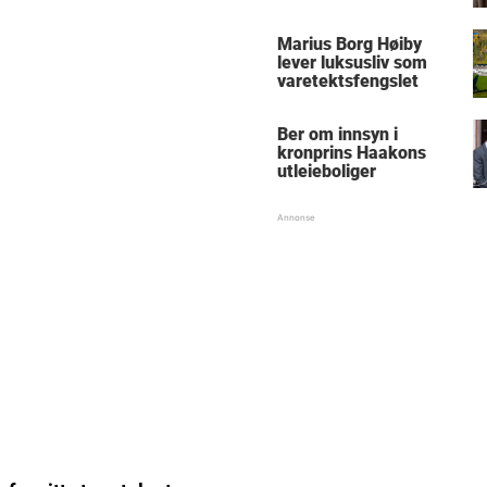
Marius Borg Høiby
lever luksusliv som
varetektsfengslet
Ber om innsyn i
kronprins Haakons
utleieboliger