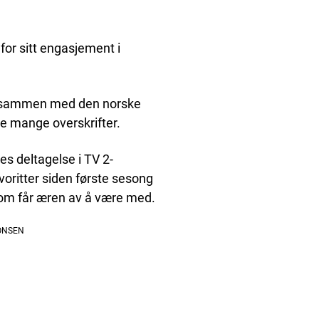
t for sitt engasjement i
r sammen med den norske
 mange overskrifter.
s deltagelse i TV 2-
voritter siden første sesong
 som får æren av å være med.