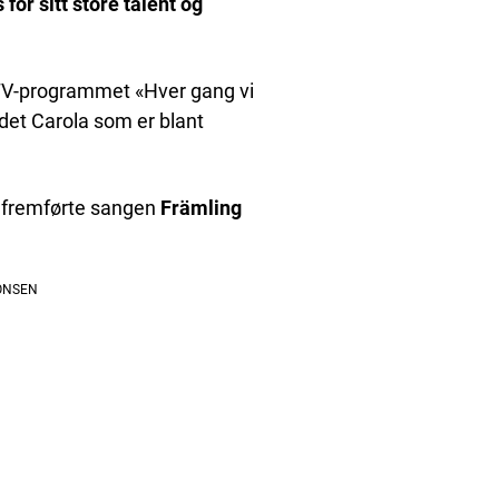
 for sitt store talent og
 TV-programmet «Hver gang vi
det Carola som er blant
83 fremførte sangen
Främling