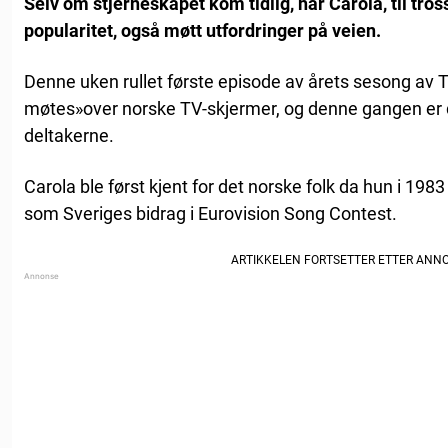
Selv om stjerneskapet kom tidlig, har Carola, til tross
popularitet, også møtt utfordringer på veien.
Denne uken rullet første episode av årets sesong av
møtes»over norske TV-skjermer, og denne gangen er 
deltakerne.
Carola ble først kjent for det norske folk da hun i 19
som Sveriges bidrag i Eurovision Song Contest.