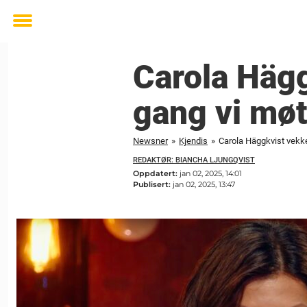
Toggle
menu
Carola Hägg
gang vi mø
Newsner
»
Kjendis
»
Carola Häggkvist vekke
REDAKTØR: BIANCHA LJUNGQVIST
Oppdatert:
jan 02, 2025, 14:01
Publisert:
jan 02, 2025, 13:47