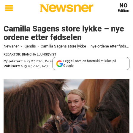
NO
Edition
Toggle
menu
Camilla Sagens store lykke – nye
ordene etter fødselen
Newsner
»
Kjendis
»
Camilla Sagens store lykke – nye ordene etter fødselen
REDAKTØR: BIANCHA LJUNGQVIST
Oppdatert:
aug 07, 2025, 15:08
Legg til som en foretrukket kilde på
Publisert:
aug 07, 2025, 14:59
Google