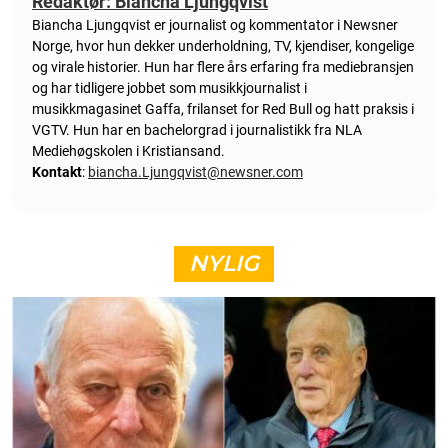
Redaktør: Biancha Ljungqvist
Biancha Ljungqvist er journalist og kommentator i Newsner
Norge, hvor hun dekker underholdning, TV, kjendiser, kongelige
og virale historier. Hun har flere års erfaring fra mediebransjen
og har tidligere jobbet som musikkjournalist i
musikkmagasinet Gaffa, frilanset for Red Bull og hatt praksis i
VGTV. Hun har en bachelorgrad i journalistikk fra NLA
Mediehøgskolen i Kristiansand.
Kontakt
:
biancha.Ljungqvist@newsner.com
NYLIG