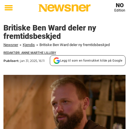
NO
Edition
Toggle
menu
Britiske Ben Ward deler ny
fremtidsbeskjed
Newsner
»
Kjendis
»
Britiske Ben Ward deler ny fremtidsbeskjed
REDAKTØR: ANNE MARTHE LILLEBY
Publisert:
jan 31, 2025, 16:11
Legg til som en foretrukket kilde på Google