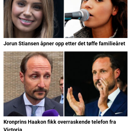
Jorun Stiansen åpner opp etter det tøffe familieåret
Kronprins Haakon fikk overraskende telefon fra
Victoria