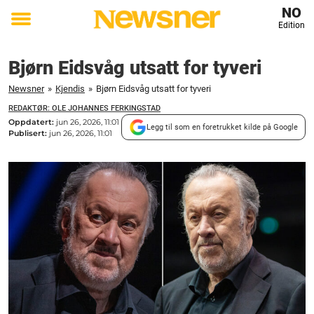
NO
Edition
Toggle
menu
Bjørn Eidsvåg utsatt for tyveri
Newsner
»
Kjendis
»
Bjørn Eidsvåg utsatt for tyveri
REDAKTØR: OLE JOHANNES FERKINGSTAD
Oppdatert:
jun 26, 2026, 11:01
Legg til som en foretrukket kilde på Google
Publisert:
jun 26, 2026, 11:01