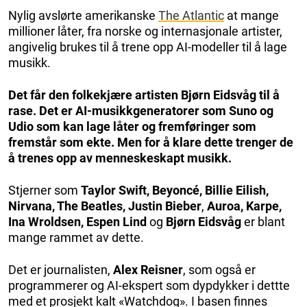
Nylig avslørte amerikanske
The Atlantic
at mange
millioner låter, fra norske og internasjonale artister,
angivelig brukes til å trene opp AI-modeller til å lage
musikk.
Det får den folkekjære artisten Bjørn Eidsvåg til å
rase. Det er AI-musikkgeneratorer som Suno og
Udio som kan lage låter og fremføringer som
fremstår som ekte. Men for å klare dette trenger de
å trenes opp av menneskeskapt musikk.
Stjerner som
Taylor Swift, Beyoncé, Billie Eilish,
Nirvana, The Beatles, Justin Bieber
,
Auroa, Karpe,
Ina Wroldsen, Espen Lind
og
Bjørn Eidsvåg
er blant
mange rammet av dette.
Det er journalisten,
Alex Reisner
, som også er
programmerer og AI-ekspert som dypdykker i dettte
med et prosjekt kalt «Watchdog». I basen finnes