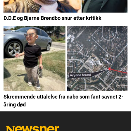
D.D.E og Bjarne Brøndbo snur etter kritikk
Skremmende uttalelse fra nabo som fant savnet 2-
åring død