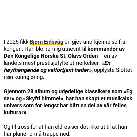
I 2025 fikk
Bjørn Eidsvåg
en gjev anerkjennelse fra
kongen. Han ble nemlig utnevnt til
kommandør av
Den Kongelige Norske St. Olavs Orden
– en av
landets mest prestisjefylte utmerkelser.
«En
høythengende og velfortjent heder»
,
opplyste Slottet
i sin kunngjøring.
Gjennom 28 album og udødelige klassikere som «Eg
ser» og «Skyfri himmel», har han skapt et musikalsk
univers som for lengst har blitt en del av vår felles
kulturarv.
Og til tross for at han eldres ser det ikke ut til at han
har planer om å trappe ned.