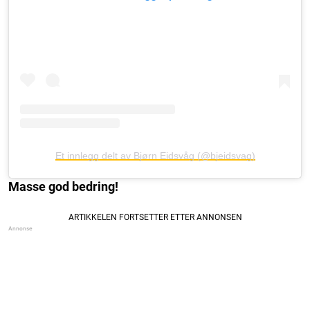
Et innlegg delt av Bjørn Eidsvåg (@bjeidsvag)
Masse god bedring!