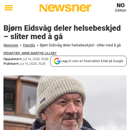
NO
Edition
Toggle
menu
Bjørn Eidsvåg deler helsebeskjed
– sliter med å gå
Newsner
»
Kjendis
»
Bjørn Eidsvåg deler helsebeskjed - sliter med å gå
REDAKTØR: ANNE MARTHE LILLEBY
Oppdatert:
jul 14, 2025, 15:26
Legg til som en foretrukket kilde på Google
Publisert:
jul 14, 2025, 15:26