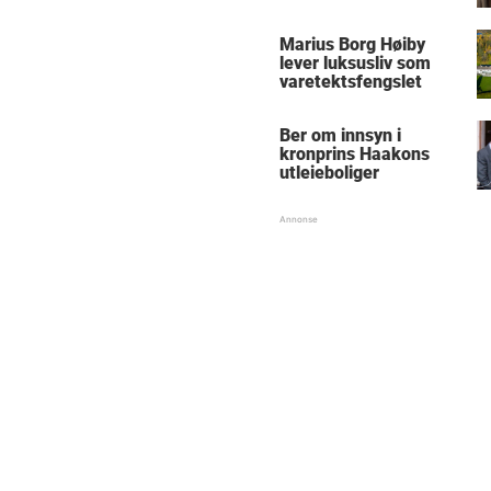
Marius Borg Høiby
lever luksusliv som
varetektsfengslet
Ber om innsyn i
kronprins Haakons
utleieboliger