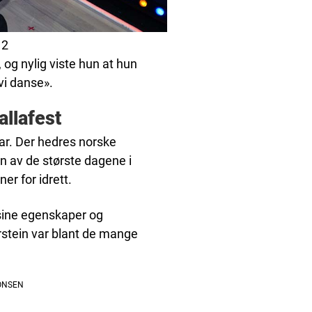
 2
 og nylig viste hun at hun
vi danse».
allafest
ar. Der hedres norske
en av de største dagene i
er for idrett.
 sine egenskaper og
rstein var blant de mange