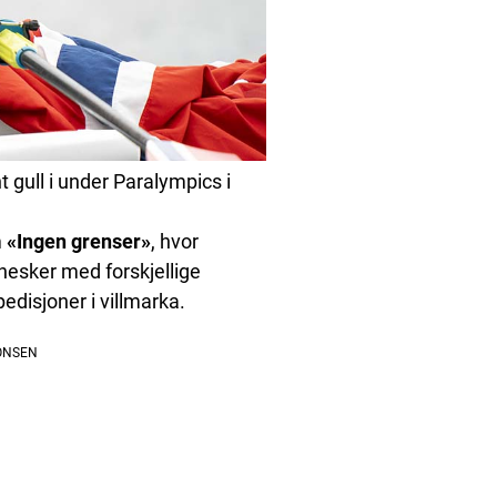
 gull i under Paralympics i
m
«Ingen grenser»
, hvor
esker med forskjellige
disjoner i villmarka.