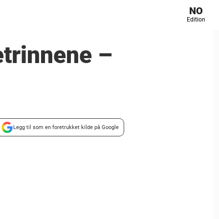
NO
Edition
etrinnene –
Legg til som en foretrukket kilde på Google