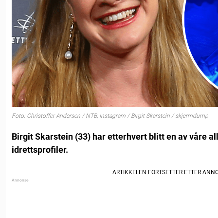
Foto: Christoffer Andersen / NTB, Instagram / Birgit Skarstein / skjermdump
Birgit Skarstein (33) har etterhvert blitt en av våre 
idrettsprofiler.