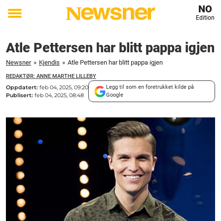
NO
Edition
Toggle
menu
Atle Pettersen har blitt pappa igjen
Newsner
»
Kjendis
»
Atle Pettersen har blitt pappa igjen
REDAKTØR: ANNE MARTHE LILLEBY
Oppdatert:
feb 04, 2025, 09:20
Legg til som en foretrukket kilde på
Publisert:
feb 04, 2025, 08:48
Google