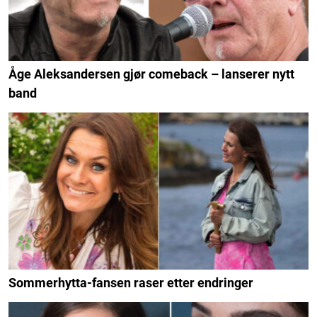
Åge Aleksandersen gjør comeback – lanserer nytt
band
Sommerhytta-fansen raser etter endringer