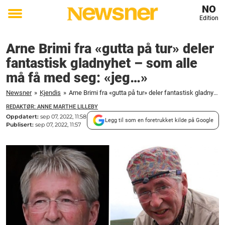
NO
Edition
Toggle
menu
Arne Brimi fra «gutta på tur» deler
fantastisk gladnyhet – som alle
må få med seg: «jeg…»
Newsner
»
Kjendis
»
Arne Brimi fra «gutta på tur» deler fantastisk gladnyhet – som alle må få med seg: «jeg..."
REDAKTØR: ANNE MARTHE LILLEBY
Oppdatert:
sep 07, 2022, 11:58
Legg til som en foretrukket kilde på Google
Publisert:
sep 07, 2022, 11:57