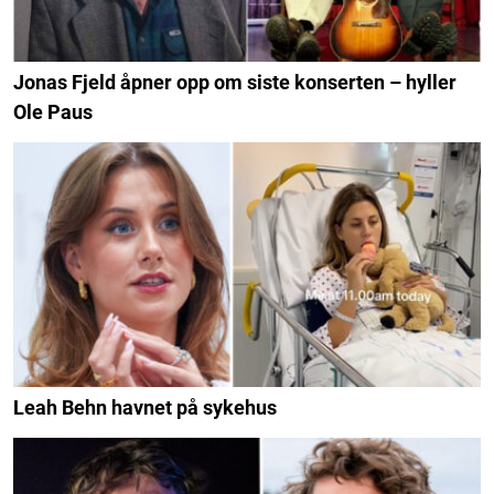
Jonas Fjeld åpner opp om siste konserten – hyller
Ole Paus
Leah Behn havnet på sykehus