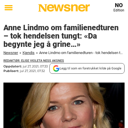
NO
Edition
Toggle
menu
Anne Lindmo om familienedturen
– tok hendelsen tungt: «Da
begynte jeg å grine…»
Newsner
»
Kjendis
»
Anne Lindmo om familienedturen - tok hendelsen tungt: "Da begynte jeg å grine..."
REDAKTØR: ELISE VIOLETA NESS AKSNES
Oppdatert:
jul 27, 2021, 07:33
Legg til som en foretrukket kilde på Google
Publisert:
jul 27, 2021, 07:32