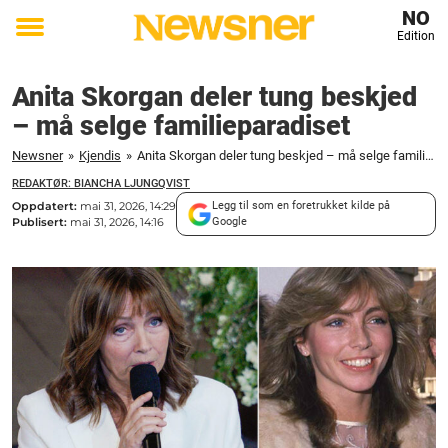
NO
Edition
Toggle
menu
Anita Skorgan deler tung beskjed
– må selge familieparadiset
Newsner
»
Kjendis
»
Anita Skorgan deler tung beskjed – må selge familieparadiset
REDAKTØR: BIANCHA LJUNGQVIST
Oppdatert:
mai 31, 2026, 14:29
Legg til som en foretrukket kilde på
Publisert:
mai 31, 2026, 14:16
Google