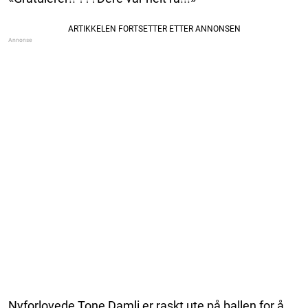
Nyforlovede Tone Damli er raskt ute på ballen for å