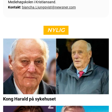
Mediehøgskolen i Kristiansand.
Kontakt
:
biancha.Ljungqvist@newsner.com
NYLIG
Kong Harald på sykehuset