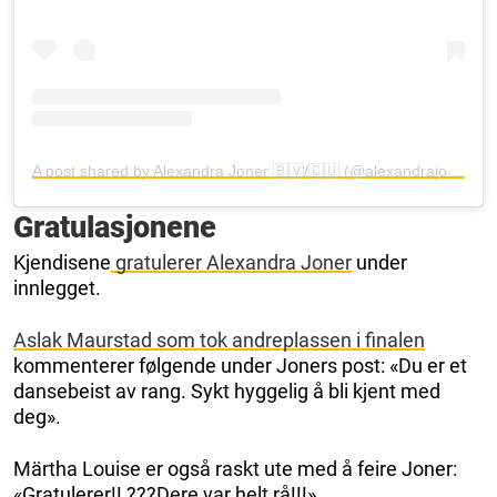
A post shared by Alexandra Joner 🇧🇻/🇨🇺 (@alexandrajoner)
Gratulasjonene
Kjendisene
gratulerer Alexandra Joner
under
innlegget.
Aslak Maurstad som tok andreplassen i finalen
kommenterer følgende under Joners post: «Du er et
dansebeist av rang. Sykt hyggelig å bli kjent med
deg».
Märtha Louise er også raskt ute med å feire Joner:
«Gratulerer!! ???Dere var helt rå!!!»