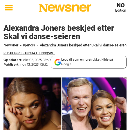
NO
Edition
Toggle
menu
Alexandra Joners beskjed etter
Skal vi danse-seieren
Newsner
»
Kjendis
»
Alexandra Joners beskjed etter Skal vi danse-seieren
REDAKTØR: BIANCHA LJUNGQVIST
Oppdatert:
okt 02, 2025, 15:49
Legg til som en foretrukket kilde på
Publisert:
nov 13, 2023, 09:12
Google