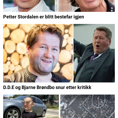
Petter Stordalen er blitt bestefar igjen
D.D.E og Bjarne Brøndbo snur etter kritikk