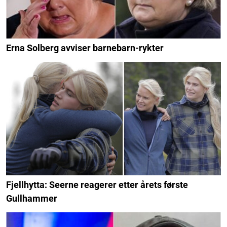
Erna Solberg avviser barnebarn-rykter
Fjellhytta: Seerne reagerer etter årets første
Gullhammer