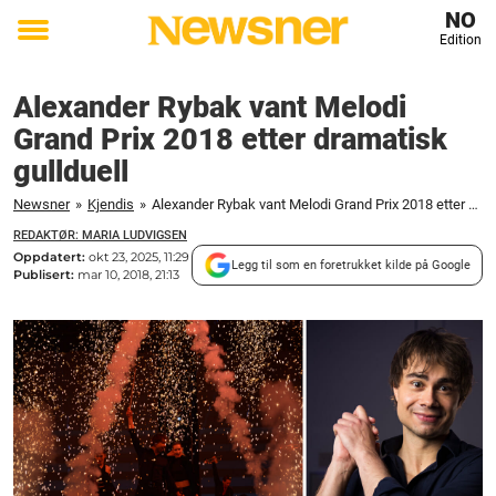
NO
Edition
Toggle
menu
Alexander Rybak vant Melodi
Grand Prix 2018 etter dramatisk
gullduell
Newsner
»
Kjendis
»
Alexander Rybak vant Melodi Grand Prix 2018 etter dramatisk gullduell
REDAKTØR: MARIA LUDVIGSEN
Oppdatert:
okt 23, 2025, 11:29
Legg til som en foretrukket kilde på Google
Publisert:
mar 10, 2018, 21:13