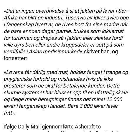
«Det er ingen overdrivelse å si at jakten på løver i Sør-
Afrika har blitt en industri. Tusenvis av løver avles opp
i fangenskap hvert år, de rives bort fra sine mødre når
de bare er noen dager gamle, brukes som lokkemat
for turismen og drepes så i jakten eller slaktes fordi
ville dyrs ben eller andre kroppsdeler er sett på som
verdifulle i Asias medisinmarked»,
skriver han, og
fortsetter:
«Løvene får dårlig med mat, holdes fanget i trange og
uhygieniske forhold og mishandles hvis de ikke
presterer som de skal for betalende kunder. Dette
skumle systemet har blusset opp til en ufattelig skala
og ifølge mine beregninger finnes det minst 12 000
løver i fangenskap i landet. Bare 3 000 løver lever
fritt».
Ifølge Daily Mail gjennomførte Ashcroft to