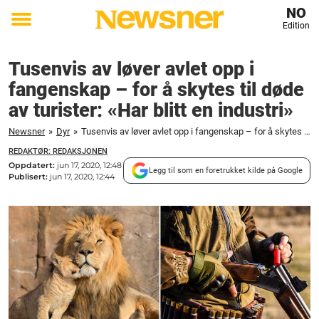
NO
Edition
Toggle
menu
Tusenvis av løver avlet opp i
fangenskap – for å skytes til døde
av turister: «Har blitt en industri»
Newsner
»
Dyr
»
Tusenvis av løver avlet opp i fangenskap – for å skytes til døde av turister: "Har blitt en industri"
REDAKTØR: REDAKSJONEN
Oppdatert:
jun 17, 2020, 12:48
Legg til som en foretrukket kilde på Google
Publisert:
jun 17, 2020, 12:44