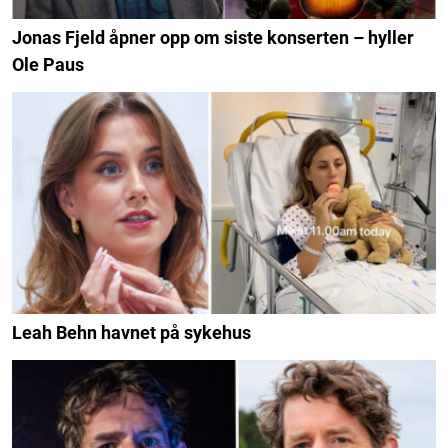
Jonas Fjeld åpner opp om siste konserten – hyller
Ole Paus
Leah Behn havnet på sykehus