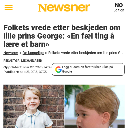
NO
Edition
Toggle
menu
Folkets vrede etter beskjeden om
lille prins George: «En fæl ting å
lære et barn»
Newsner
»
De kongelige
»
Folkets vrede etter beskjeden om lille prins George: "En fæl ting å lære et barn"
REDAKTØR: MICHAELREED
Oppdatert:
mar 02, 2026, 14:09
Legg til som en foretrukket kilde på
Publisert:
sep 21, 2018, 07:35
Google