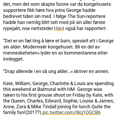
det, men det som skapte furore var da kongehusets
supportere fikk høre hva prins George hadde
bedrevet tiden sin med. I følge The Sun-reportere
hadde han nemlig blitt tatt med på sin aller første
rypejakt, noe nettstedet
Hänt
også har rapportert.
”Det er en fæl ting å lære et barn, spesielt ett i George
sin alder. Modernisér kongehuset. Bli en del av
menneskeheten» lyder en av kommentarene etter
innlegget.
”Drap allerede i en så ung alder…» skriver en annen.
Kate, William, George, Charlotte & Louis are spending
this weekend at Balmoral with HM. George was
taken to his first grouse shoot on Friday by Kate, with
the Queen, Charles, Edward, Sophie, Louise & James,
Anne, Zara & Mike Tindall joining for lunch.Quite the
family fun!(2017?)
pic.twitter.com/I8cj1OGCB6