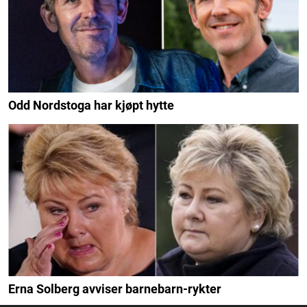
Odd Nordstoga har kjøpt hytte
Erna Solberg avviser barnebarn-rykter