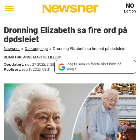
NO
Edition
Toggle
menu
Dronning Elizabeth sa fire ord på
dødsleiet
Newsner
»
De kongelige
»
Dronning Elizabeth sa fire ord på dødsleiet
REDAKTØR: ANNE MARTHE LILLEBY
Oppdatert:
nov 27, 2025, 21:29
Legg til som en foretrukket kilde på
Publisert:
sep 11, 2025, 09:31
Google