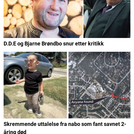
D.D.E og Bjarne Brøndbo snur etter kritikk
Skremmende uttalelse fra nabo som fant savnet 2-
åring død