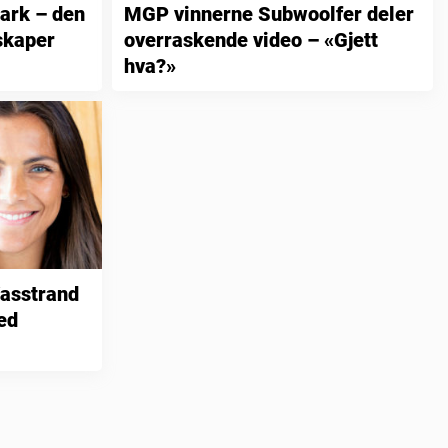
ark – den
MGP vinnerne Subwoolfer deler
skaper
overraskende video – «Gjett
hva?»
Vasstrand
ed