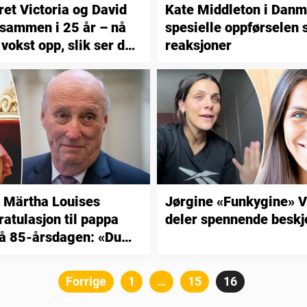
ret Victoria og David
Kate Middleton i Danm
sammen i 25 år – nå
spesielle oppførselen 
vokst opp, slik ser de
reaksjoner
 Märtha Louises
Jørgine «Funkygine» 
ratulasjon til pappa
deler spennende beskj
å 85-årsdagen: «Du
Posts
Forrige
Side
1
…
Side
15
Side
16
pagination