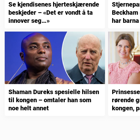
Se kjendisenes hjerteskjærende
Stjernepa
beskjeder – «Det er vondt å ta
Beckham 
innover seg…»
har barna 
ut i dag
Shaman Dureks spesielle hilsen
Prinsesse
til kongen – omtaler han som
rørende g
noe helt annet
kongen, p
er…»