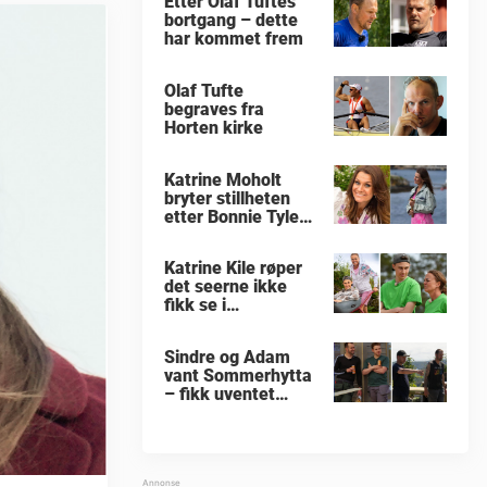
Etter Olaf Tuftes
bortgang – dette
har kommet frem
Olaf Tufte
begraves fra
Horten kirke
Katrine Moholt
bryter stillheten
etter Bonnie Tylers
død
Katrine Kile røper
det seerne ikke
fikk se i
«Sommerhytta»
Sindre og Adam
vant Sommerhytta
– fikk uventet
beskjed