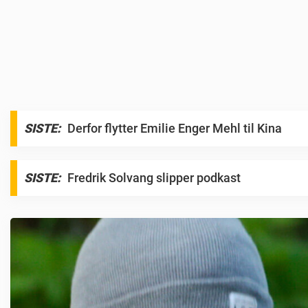
N
SISTE:
Derfor flytter Emilie Enger Mehl til Kina
e
w
SISTE:
Fredrik Solvang slipper podkast
s
n
e