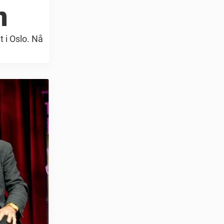
n
t i Oslo. Nå