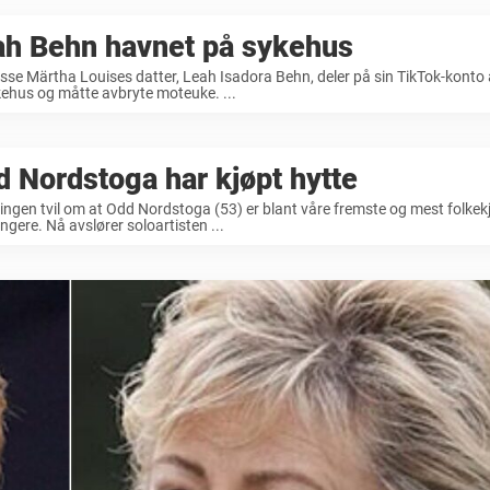
ah Behn havnet på sykehus
sse Märtha Louises datter, Leah Isadora Behn, deler på sin TikTok-konto
ehus og måtte avbryte moteuke. ...
 Nordstoga har kjøpt hytte
 ingen tvil om at Odd Nordstoga (53) er blant våre fremste og mest folke
ngere. Nå avslører soloartisten ...