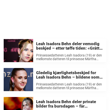
Leah Isadora Behn deler vemodig
beskjed – etter tøffe tiden: «Grått
mer»
Prinsessedatteren Leah Isadora (19) er den
mellomste datteren til prinsesse Märtha
Louise og avdøde Ari Behn. Det er ikke lite
prinsessedatteren har utrettet de siste
årene. På kort tid har hun blitt en av landets
Gledelig kjærlighetsbeskjed for
...
Leah Isadora Behn – bildene som
avslører alt
Prinsessedatteren Leah Isadora (19) er den
mellomste datteren til prinsesse Märtha
Louise og avdøde Ari Behn. Leah Isadora er
også nummer seks i arvefølgen til den
norske tronen. LES OGSÅ: Fire år etter
Leah Isadora Behn deler private
prinsesse Ragnhilds ...
bilder fra bursdagen – får