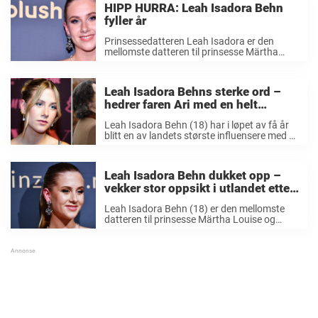
HIPP HURRA: Leah Isadora Behn
fyller år
Prinsessedatteren Leah Isadora er den
mellomste datteren til prinsesse Märtha
Louise og avdøde Ari Behn. Leah Isadora
Behn er også nummer seks i arvefølgen til
den norske tronen. Hun er en flott
Leah Isadora Behns sterke ord –
representant for kongefamilien ...
hedrer faren Ari med en helt
spesiell gest: «Føles veldig riktig»
Leah Isadora Behn (18) har i løpet av få år
blitt en av landets største influensere med et
stort antall følgere i sosiale medier. Her
legger hun ut blant små glimt fra hverdagen
og kreative ...
Leah Isadora Behn dukket opp –
vekker stor oppsikt i utlandet etter
denne detaljen
Leah Isadora Behn (18) er den mellomste
datteren til prinsesse Märtha Louise og
avdøde Ari Behn. Hun er en flott
representant for den norske kongefamilien,
og har vist at hun er et godt forbilde. I ...