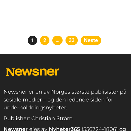
Posts
Side
1
Side
2
…
Side
33
Neste
pagination
Newsner er en av Norges største publisister på
sosiale medier – og den ledende siden for
underholdningsnyheter.
Publisher: Christian Ström
Newsner
eies av
Nyheter365
(556724-1806) og