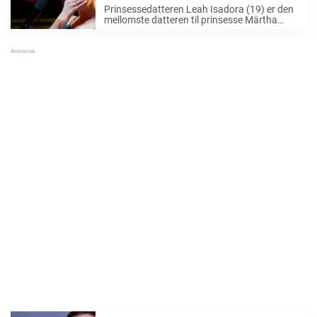
tusentalls til å reagere
Prinsessedatteren Leah Isadora (19) er den
mellomste datteren til prinsesse Märtha
Louise og avdøde Ari Behn. Leah Isadora er
også nummer seks i arvefølgen til den
norske tronen. Hun er en flott representant
for kongefamilien ...