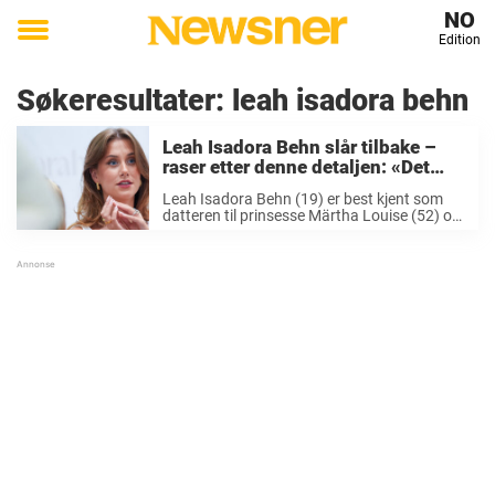
NO
Edition
Toggle
menu
Søkeresultater:
leah isadora behn
Leah Isadora Behn slår tilbake –
raser etter denne detaljen: «Det
ekleste»
Leah Isadora Behn (19) er best kjent som
datteren til prinsesse Märtha Louise (52) og
avdøde Ari Behn. Søstrene Maud Angelica
(21), Leah Isadora og Emma Tallulah (15)
har vist at de er svært dyktige ...