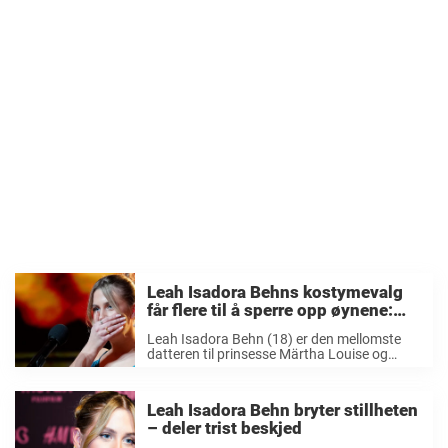
Leah Isadora Behns kostymevalg
får flere til å sperre opp øynene:
«Dette er den mest…»
Leah Isadora Behn (18) er den mellomste
datteren til prinsesse Märtha Louise og
avdøde Ari Behn. Hun er en flott
representant for den norske kongefamilien,
og har vist at hun er et godt forbilde. I ...
Leah Isadora Behn bryter stillheten
– deler trist beskjed