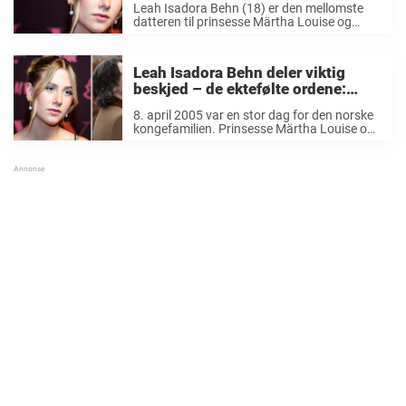
Leah Isadora Behn (18) er den mellomste
datteren til prinsesse Märtha Louise og
avdøde Ari Behn. Hun er en flott
representant for den norske kongefamilien,
og har vist at hun er et godt forbilde. I ...
Leah Isadora Behn deler viktig
beskjed – de ektefølte ordene:
«Smerte kan ta over deg»
8. april 2005 var en stor dag for den norske
kongefamilien. Prinsesse Märtha Louise og
Ari Behns andre datter, Leah Isadora, kom
nemlig til verden på denne dagen. I år fylte
Leah hele 18 år og ...