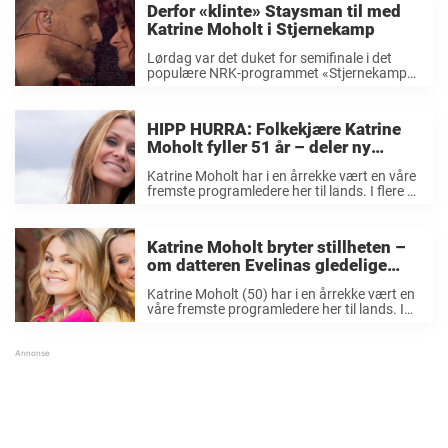
Derfor «klinte» Staysman til med
Katrine Moholt i Stjernekamp
Lørdag var det duket for semifinale i det
populære NRK-programmet «Stjernekamp»
med programleder Stian «Staysman»
Thorbjørnsen (43) i spissen. Årets
deltakerrekke har bestått av en spennende
HIPP HURRA: Folkekjære Katrine
blanding av erfarne artister og nye talenter.
Moholt fyller 51 år – deler ny
Etter lørdagens ...
fremtidsbeskjed som får alle til å
Katrine Moholt har i en årrekke vært en våre
lure
fremste programledere her til lands. I flere år
var hun ansiktet utad for to av de største
programmene på norsk TV, nemlig «Skal vi
danse» og ...
Katrine Moholt bryter stillheten –
om datteren Evelinas gledelige
familiebeskjed: «Hele familien…»
Katrine Moholt (50) har i en årrekke vært en
våre fremste programledere her til lands. I
flere år var hun ansiktet utad for to av de
største programmene på norsk TV, nemlig
«Skal vi danse» ...