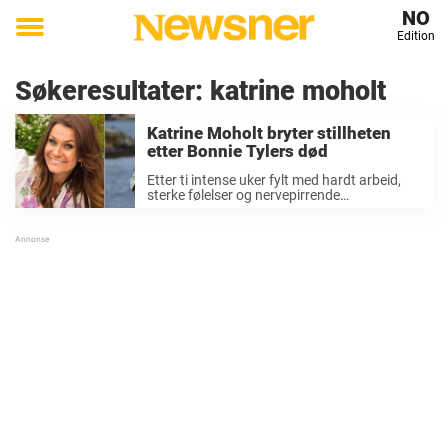
NO
Edition
Toggle
menu
Søkeresultater:
katrine moholt
Katrine Moholt bryter stillheten
etter Bonnie Tylers død
Etter ti intense uker fylt med hardt arbeid,
sterke følelser og nervepirrende
konkurranser ble det til slutt Sindre Øvrum
Kongerød (30) og Adam O. Ellingsen (28)
som kunne løfte gullhammeren og juble som
vinnere av ...