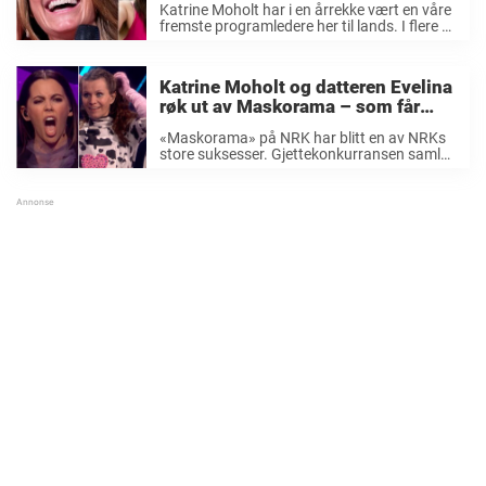
Katrine Moholt har i en årrekke vært en våre
fremste programledere her til lands. I flere år
var hun ansiktet utad for to av de største
programmene på norsk TV, nemlig «Skal vi
danse» og ...
Katrine Moholt og datteren Evelina
røk ut av Maskorama – som får
seerne til å reagere sterkt:
«Maskorama» på NRK har blitt en av NRKs
«Klovneprogram»
store suksesser. Gjettekonkurransen samler
det norske folk hvor det store spørsmålet er:
Hvilken kjendis skjuler seg bak maskene?
Lørdag var det duket for tredje episode av
den ...