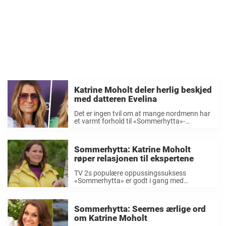
Katrine Moholt deler herlig beskjed
med datteren Evelina
Det er ingen tvil om at mange nordmenn har
et varmt forhold til «Sommerhytta»-
programleder og TV-favoritt Katrine Moholt
(52). Nå har hun en helt spesiell nyhet å dele,
denne gangen er det sammen med datteren
Sommerhytta: Katrine Moholt
...
røper relasjonen til ekspertene
TV 2s populære oppussingssuksess
«Sommerhytta» er godt i gang med
jubileumssesongen. Hver uke fylles
kommentarfeltene med sterke meninger,
heiarop og reaksjoner på deltakernes valg.
Sommerhytta: Seernes ærlige ord
Men det er ikke bare seerne som lar seg rive
om Katrine Moholt
med ...