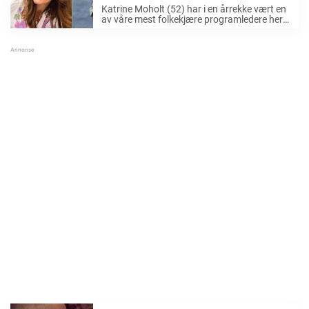
Katrine Moholt (52) har i en årrekke vært en
av våre mest folkekjære programledere her
til lands. Nylig tok hun over det populære TV
2-programmet «Sommerhytta», og nå deler
seerne sine ærlige ord om programleder-
byttet. ...