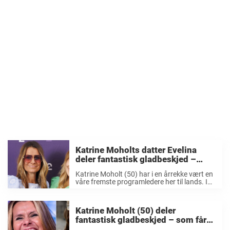
Katrine Moholts datter Evelina
deler fantastisk gladbeskjed –
venter sitt første barn
Katrine Moholt (50) har i en årrekke vært en
våre fremste programledere her til lands. I
flere år var hun ansiktet utad for to av de
største programmene på norsk TV, nemlig
«Skal vi danse» ...
Katrine Moholt (50) deler
fantastisk gladbeskjed – som får
alle til å trekke på smilebåndet