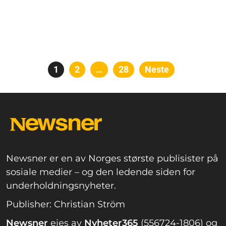
Posts
Side
1
Side
2
…
Side
28
Neste
pagination
Newsner er en av Norges største publisister på
sosiale medier – og den ledende siden for
underholdningsnyheter.
Publisher: Christian Ström
Newsner
eies av
Nyheter365
(556724-1806) og