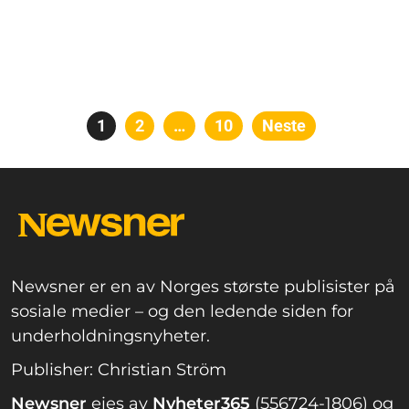
Posts
Side
1
Side
2
…
Side
10
Neste
pagination
Newsner er en av Norges største publisister på
sosiale medier – og den ledende siden for
underholdningsnyheter.
Publisher: Christian Ström
Newsner
eies av
Nyheter365
(556724-1806) og