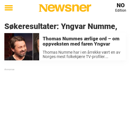
NO
Edition
Toggle
menu
Søkeresultater:
Yngvar Numme,
Thomas Nummes ærlige ord – om
oppveksten med faren Yngvar
Thomas Numme har i en årrekke vært en av
Norges mest folkekjære TV-profiler.
Sammen med Harald Rønneberg ledet han
«Senkveld» fra 2003 til 2018, og duoen
skapte en lang rekke øyeblikk som har festet
seg ...