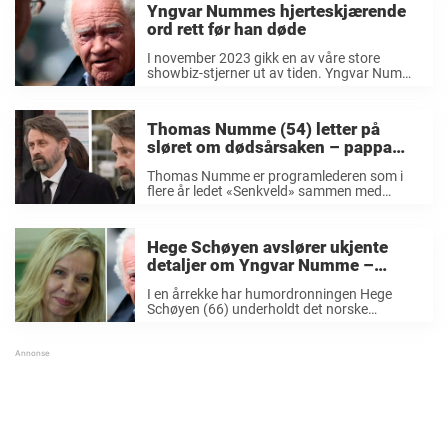
Yngvar Nummes hjerteskjærende
ord rett før han døde
I november 2023 gikk en av våre store
showbiz-stjerner ut av tiden. Yngvar Numme
satt dype spor etter seg og er varmt husket
av mange. Beskjeden om at Yngvar Numme
var død kom som et ...
Thomas Numme (54) letter på
sløret om dødsårsaken – pappa
Yngvars siste sekunder før han
Thomas Numme er programlederen som i
døde
flere år ledet «Senkveld» sammen med
Harald Rønneberg. Den legendariske duoen
holdt det gående fra 2003 til 2018, og det
ble en rekke uforglemmelige TV-øyeblikk. I
Hege Schøyen avslører ukjente
tillegg til «Senkveld» har Numme ledet ...
detaljer om Yngvar Numme –
ærlige ordene som forandret alt
I en årrekke har humordronningen Hege
Schøyen (66) underholdt det norske
folk. Som revyartist, skuespiller, sanger og
regissør, har hun hatt en rekke humoristiske
roller i både TV, i filmer og på teaterscenen.
På privaten er ...