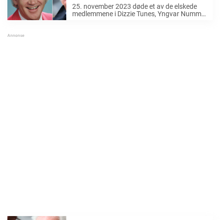
de siste minuttene før han døde
25. november 2023 døde et av de elskede
medlemmene i Dizzie Tunes, Yngvar Numme.
Showbiz-kongen ble 79 år gammel. Om en
knappe måned skulle han ha fylt 80 år.
Dizzie Tunes-lederen har hatt en lang og
suksessfull ...