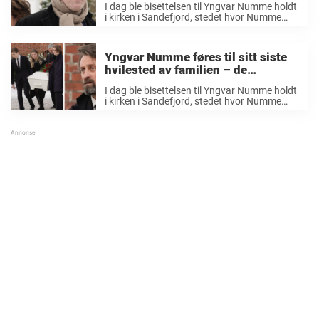
I dag ble bisettelsen til Yngvar Numme holdt
har gått ut av tiden»
i kirken i Sandefjord, stedet hvor Numme
selv bodde i mange år. Venner og familie var
tilstede for å ta et siste farvel med
revykongen. Dizzie Tunes-lederen ...
Yngvar Numme føres til sitt siste
hvilested av familien – de
hjerteskjærende bildene av kisten
I dag ble bisettelsen til Yngvar Numme holdt
i kirken i Sandefjord, stedet hvor Numme
selv bodde i mange år. Venner og familie var
tilstede for å ta et siste farvel med
revykongen. Dizzie Tunes-lederen ...