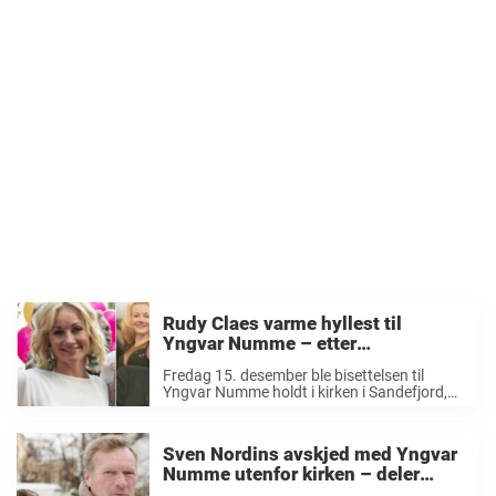
Rudy Claes varme hyllest til
Yngvar Numme – etter
begravelsen: «Takk for at du lærte
Fredag 15. desember ble bisettelsen til
meg…»
Yngvar Numme holdt i kirken i Sandefjord,
stedet hvor Numme selv bodde i mange år.
Venner og familie var tilstede for å ta et siste
farvel med revykongen. Dizzie ...
Sven Nordins avskjed med Yngvar
Numme utenfor kirken – deler
vemodig beskjed: «En stor mann