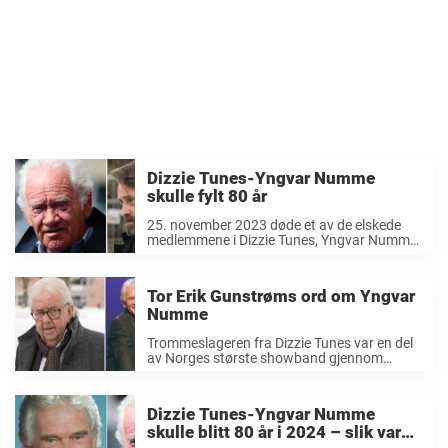
Dizzie Tunes-Yngvar Numme
skulle fylt 80 år
25. november 2023 døde et av de elskede
medlemmene i Dizzie Tunes, Yngvar Numme.
Showbiz-kongen ble 79 år gammel. I 2024
skulle han ha fylt 80 år. Dizzie Tunes-lederen
hadde en lang og suksessfull karriere.
Tor Erik Gunstrøms ord om Yngvar
Gjennom hele ...
Numme
Trommeslageren fra Dizzie Tunes var en del
av Norges største showband gjennom
tidene. Sammen med Yngvar Numme og
noen kompiser fra Skien startet Tor Erik
Gunstrøm eventyret i 1959. Et helt spesielt
Dizzie Tunes-Yngvar Numme
eventyr som skulle ...
skulle blitt 80 år i 2024 – slik var